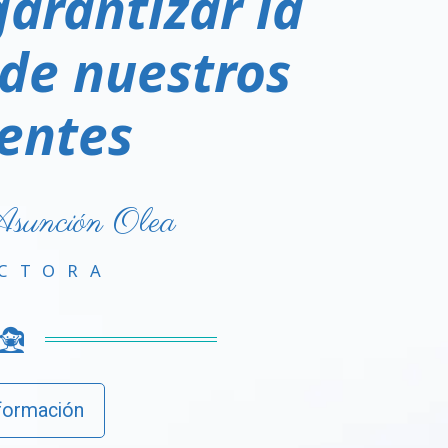
arantizar la
de nuestros
entes
unción Olea
CTORA
formación