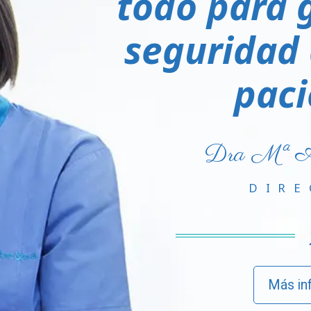
todo para g
seguridad 
paci
Dra Mª As
DIRE
Más in