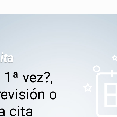
ita
 1ª vez?,
evisión o
a cita