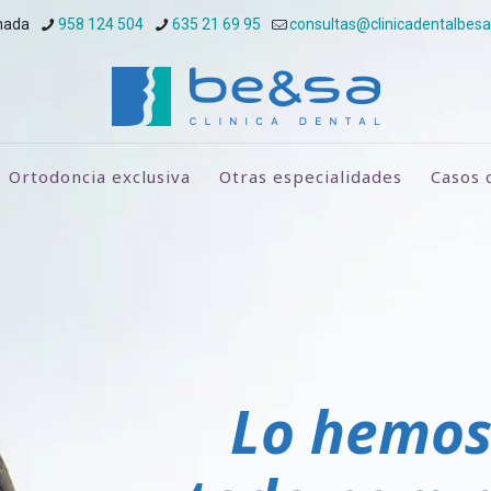
nada
958 124 504
635 21 69 95
consultas@clinicadentalbes
Ortodoncia exclusiva
Otras especialidades
Casos c
Lo hemos