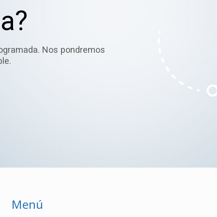
da?
programada. Nos pondremos
le.
Menú