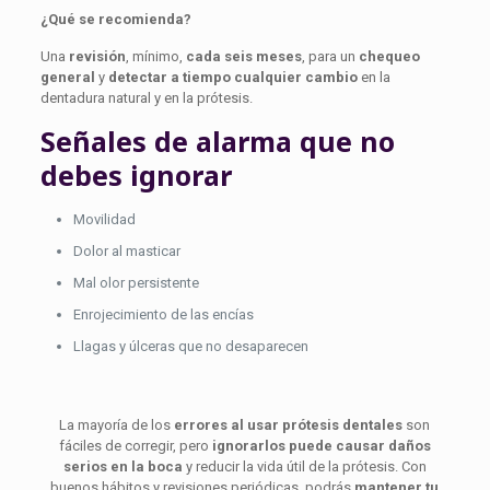
¿Qué se recomienda?
Una
revisión
, mínimo,
cada seis meses
, para un
chequeo
general
y
detectar a tiempo cualquier cambio
en la
dentadura natural y en la prótesis.
Señales de alarma que no
debes ignorar
Movilidad
Dolor al masticar
Mal olor persistente
Enrojecimiento de las encías
Llagas y úlceras que no desaparecen
La mayoría de los
errores al usar prótesis dentales
son
fáciles de corregir, pero
ignorarlos puede causar daños
serios en la boca
y reducir la vida útil de la prótesis. Con
buenos hábitos y revisiones periódicas, podrás
mantener tu