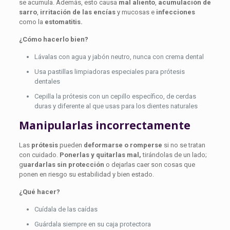
se acumula. Además, esto causa
mal aliento
,
acumulación de
sarro
,
irritación de las encías
y mucosas e
infecciones
como la
estomatitis.
¿Cómo hacerlo bien?
Lávalas con agua y jabón neutro, nunca con crema dental
Usa pastillas limpiadoras especiales para prótesis
dentales
Cepilla la prótesis con un cepillo específico, de cerdas
duras y diferente al que usas para los dientes naturales
Manipularlas incorrectamente
Las
prótesis
pueden
deformarse o romperse
si no se tratan
con cuidado.
Ponerlas y quitarlas mal,
tirándolas de un lado;
g
uardarlas sin protección
o dejarlas caer son cosas que
ponen en riesgo su estabilidad y bien estado.
¿Qué hacer?
Cuídala de las caídas
Guárdala siempre en su caja protectora