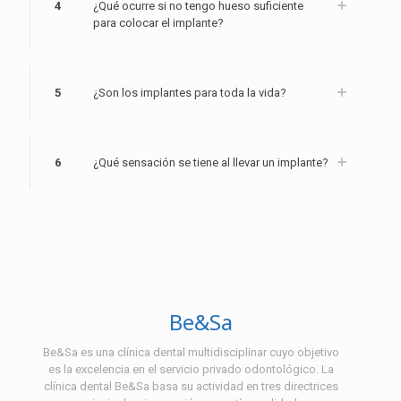
4
¿Qué ocurre si no tengo hueso suficiente
para colocar el implante?
5
¿Son los implantes para toda la vida?
6
¿Qué sensación se tiene al llevar un implante?
Be&Sa
Be&Sa es una clínica dental multidisciplinar cuyo objetivo
es la excelencia en el servicio privado odontológico. La
clínica dental Be&Sa basa su actividad en tres directrices