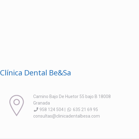
Clínica Dental Be&Sa
Camino Bajo De Huetor 55 bajo B 18008
Granada
958 124 504 |
635 21 69 95
consultas@clinicadentalbesa.com