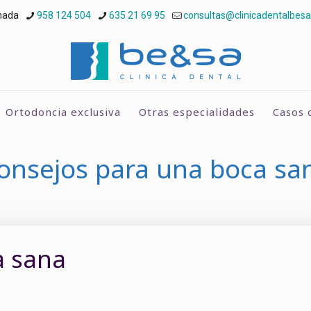
nada
958 124 504
635 21 69 95
consultas@clinicadentalbes
Ortodoncia exclusiva
Otras especialidades
Casos c
onsejos para una boca sa
a sana