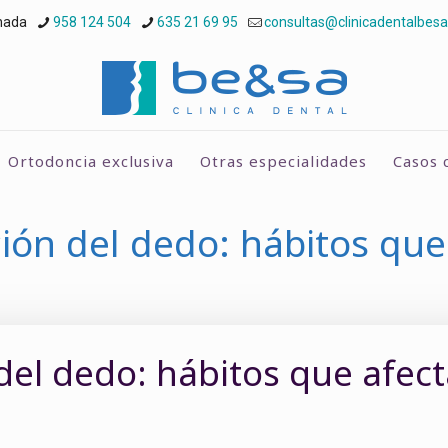
nada
958 124 504
635 21 69 95
consultas@clinicadentalbes
Ortodoncia exclusiva
Otras especialidades
Casos c
ción del dedo: hábitos que
 del dedo: hábitos que afect