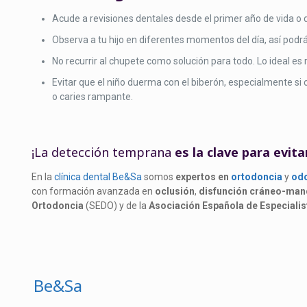
Acude a revisiones dentales desde el primer año de vida o d
Observa a tu hijo en diferentes momentos del día, así podrá
No recurrir al chupete como solución para todo. Lo ideal es re
Evitar que el niño duerma con el biberón, especialmente si c
o caries rampante.
¡La detección temprana
es la clave para evi
En la
clínica dental Be&Sa
somos
expertos en
ortodoncia
y
odo
con formación avanzada en
oclusión
,
disfunción cráneo-man
Ortodoncia
(SEDO) y de la
Asociación Española de Especiali
Be&Sa