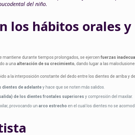
bucodental del niño.
 los hábitos orales y 
e mantiene durante tiempos prolongados, se ejercen
fuerzas inadecu
ndo a una
alteración de su crecimiento
, dando lugar a las maloclusione
bido a la interposición constante del dedo entre los dientes de arriba y d
s dientes de adelante
y hace que se noten más salidos.
salida) de los dientes frontales superiores
y compresión del maxilar.
xilar, provocando un
arco estrecho
en el cual los dientes no se acomod
tista