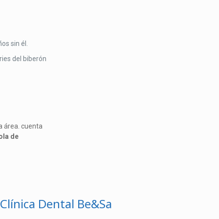
os sin él.
ries del biberón
ta área. cuenta
ola de
Clínica Dental Be&Sa