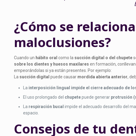
¿Cómo se relacionan
maloclusiones?
Cuando un
hábito oral
como la
succión digital o del chupete
s
sobre los dientes y huesos maxilares
en formación, conlleva
empeorándolas si ya están presentes. Por ejemplo:
La
succión digital
puede causar
mordida abierta anterior
, de
La
interposición lingual
impide el cierre adecuado de lo
El uso prolongado del
chupete
puede generar
protrusión (
La
respiración bucal
impide el adecuado desarrollo del ma
espacio.
Consejos de tu den