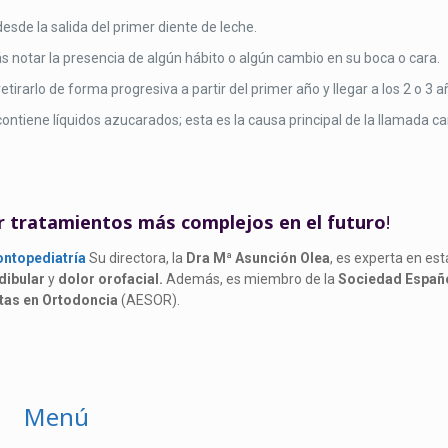
esde la salida del primer diente de leche.
s notar la presencia de algún hábito o algún cambio en su boca o cara.
tirarlo de forma progresiva a partir del primer año y llegar a los 2 o 3 añ
ontiene líquidos azucarados; esta es la causa principal de la llamada ca
tar tratamientos más complejos en el futuro
!
ntopediatría
Su directora, la
Dra Mª Asunción Olea
, es experta en es
dibular
y
dolor orofacial.
Además, es miembro de la
Sociedad Españ
stas en Ortodoncia
(AESOR).
Menú