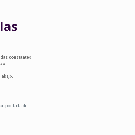
las
adas constantes
s o
e abajo.
an por falta de