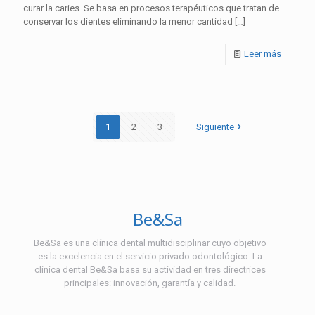
curar la caries. Se basa en procesos terapéuticos que tratan de
conservar los dientes eliminando la menor cantidad
[…]
Leer más
1
2
3
Siguiente
Be&Sa
Be&Sa es una clínica dental multidisciplinar cuyo objetivo
es la excelencia en el servicio privado odontológico. La
clínica dental Be&Sa basa su actividad en tres directrices
principales: innovación, garantía y calidad.