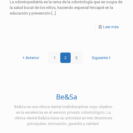
La odontopediatría es la rama de la odontología que se ocupa de
la salud bucal de los niños, haciendo especial hincapié en la
educación y prevención
[…]
Leer más
Anterior
1
2
3
Siguiente
Be&Sa
Be&Sa es una clínica dental multidisciplinar cuyo objetivo
es la excelencia en el servicio privado odontológico. La
clínica dental Be&Sa basa su actividad en tres directrices
principales: innovación, garantía y calidad.